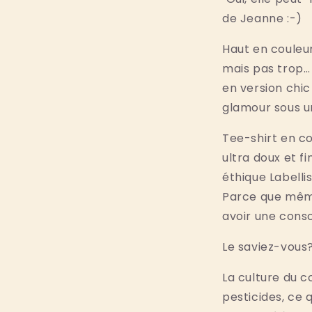
de Jeanne :-)
Haut en couleu
mais pas trop…
en version chic
glamour sous un
Tee-shirt en c
ultra doux et fi
éthique Labelli
Parce que mêm
avoir une cons
Le saviez-vous
La culture du co
pesticides, ce q