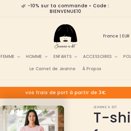
🌿 -10% sur ta commande • Code :
BIENVENUE10
P
a
y
FEMME
HOMME
ENFANTS
ACCESSOIRES
POU
s
Le Carnet de Jeanne
À Propos
/
r
vos frais de port à partir de 3€
é
g
JEANNE A DIT
T-shi
i
o