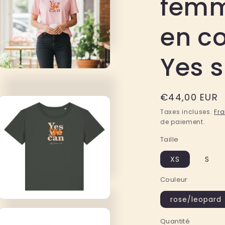
femm
n
en co
Yes s
Ouvrir
le
média
2
Prix
€44,00 EUR
dans
habituel
une
Taxes incluses.
Fra
fenêtre
de paiement.
modale
Taille
XS
S
Couleur
rose/leopard
Ouvrir
le
média
Quantité
Quantité
4