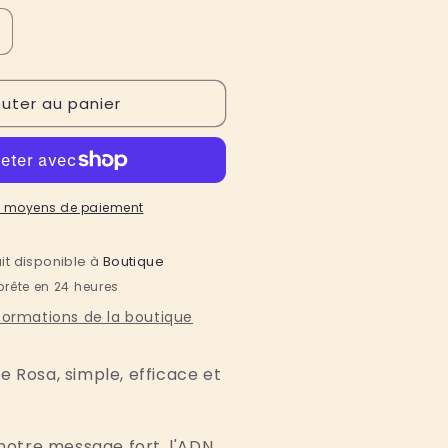
ugmenter
a
uantité
outer au panier
e
-
hirt
emme
osa
n
e moyens de paiement
oton
io
ait disponible à
Boutique
quot;
prête en 24 heures
es
he
nformations de la boutique
an
quot;
e Rosa, simple, efficace et
" notre message fort, l'ADN