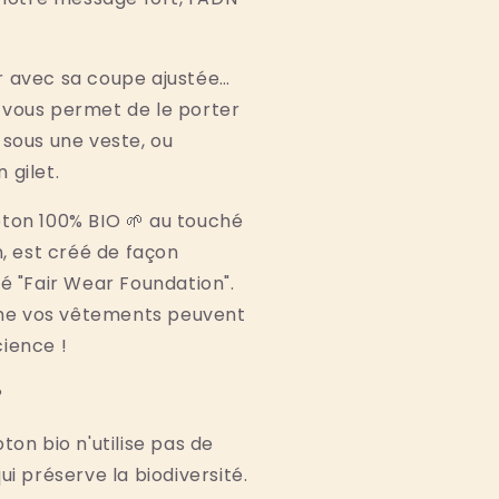
r avec sa coupe ajustée…
 vous permet de le porter
 sous une veste, ou
 gilet.
oton 100% BIO 🌱 au touché
n, est créé de façon
sé "Fair Wear Foundation".
e vos vêtements peuvent
cience !
?
ton bio n'utilise pas de 
ui préserve la biodiversité. 