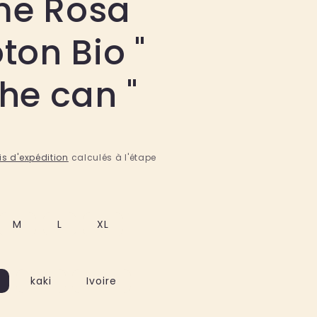
e Rosa
ton Bio "
he can "
is d'expédition
calculés à l'étape
M
L
XL
kaki
Ivoire