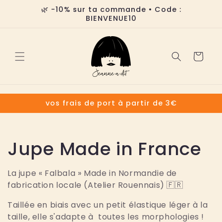
et
🌿 -10% sur ta commande • Code :
passer
BIENVENUE10
au
contenu
Panier
vos frais de port à partir de 3€
C
Jupe Made in France
o
La jupe « Falbala » Made in Normandie de
fabrication locale (Atelier Rouennais) 🇫🇷
l
Taillée en biais avec un petit élastique léger à la
l
taille, elle s'adapte à toutes les morphologies !