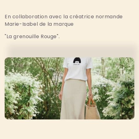
e
En collaboration avec la créatrice normande
c
Marie-Isabel de la marque
t
"La grenouille Rouge".
i
o
n
: