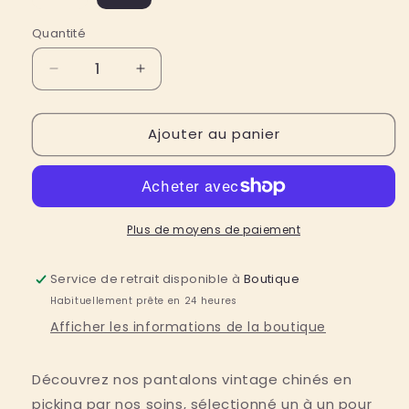
épuisée
indisponible
ou
indisponible
Quantité
Quantité
Réduire
Augmenter
la
la
quantité
quantité
Ajouter au panier
de
de
Le
Le
pantalon
pantalon
vintage
vintage
Plus de moyens de paiement
Service de retrait disponible à
Boutique
Habituellement prête en 24 heures
Afficher les informations de la boutique
Découvrez nos pantalons vintage chinés en
picking par nos soins, sélectionné un à un pour