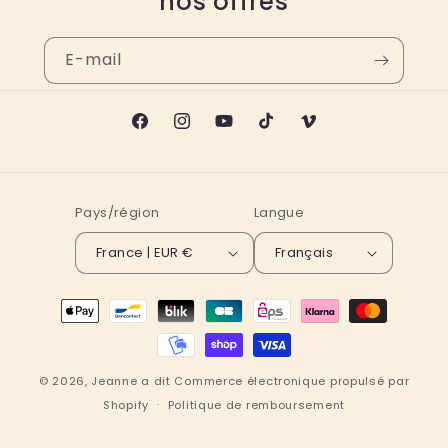
nos offres
E-mail
Facebook
Instagram
YouTube
TikTok
Vimeo
Pays/région
Langue
France | EUR €
Français
Moyens
de
paiement
© 2026,
Jeanne a dit
Commerce électronique propulsé par
Shopify
Politique de remboursement
Politique de confidentialité
Conditions d’utilisation