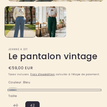
Ouvrir
le
média
1
dans
une
fenêtre
modale
JEANNE A DIT
Le pantalon vintage
Prix
€59,00 EUR
habituel
Taxes incluses.
Frais d'expédition
calculés à l'étape de paiement.
Couleur:
Bleu
Vert
Variante
Bleu
Taille
sapin
épuisée
ou
Variante
40
42