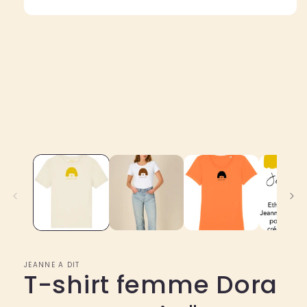
Ouvrir
le
média
1
dans
une
fenêtre
modale
JEANNE A DIT
T-shirt femme Dora