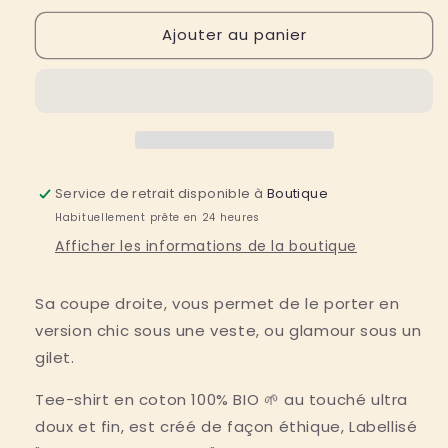
quantité
quantité
Ajouter au panier
de
de
T-
T-
shirt
shirt
femme
femme
Dora
Dora
en
en
coton
coton
Bio
Bio
Service de retrait disponible à
Boutique
&quot;
&quot;
Habituellement prête en 24 heures
Iconique
Iconique
&quot;
&quot;
Afficher les informations de la boutique
Sa coupe droite, vous permet de le porter en 
version chic sous une veste, ou glamour sous un 
gilet.
Tee-shirt en coton 100% BIO 🌱 au touché ultra
doux et fin, est créé de façon éthique, Labellisé