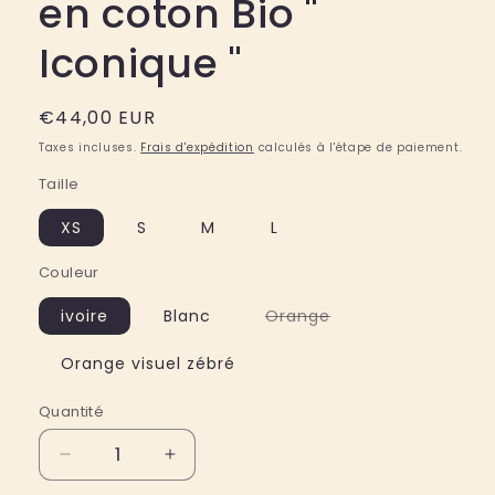
en coton Bio "
Iconique "
Prix
€44,00 EUR
habituel
Taxes incluses.
Frais d'expédition
calculés à l'étape de paiement.
Taille
XS
S
M
L
Couleur
Variante
ivoire
Blanc
Orange
épuisée
ou
indisponible
Orange visuel zébré
Quantité
Quantité
Réduire
Augmenter
la
la