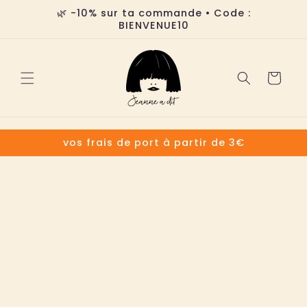
et
🌿 -10% sur ta commande • Code :
passer
BIENVENUE10
au
contenu
Panier
vos frais de port à partir de 3€
Passer aux
informations
produits