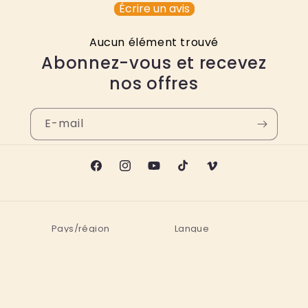
Écrire un avis
Aucun élément trouvé
Abonnez-vous et recevez
nos offres
E-mail
Facebook
Instagram
YouTube
TikTok
Vimeo
Pays/région
Langue
France | EUR €
Français
Moyens