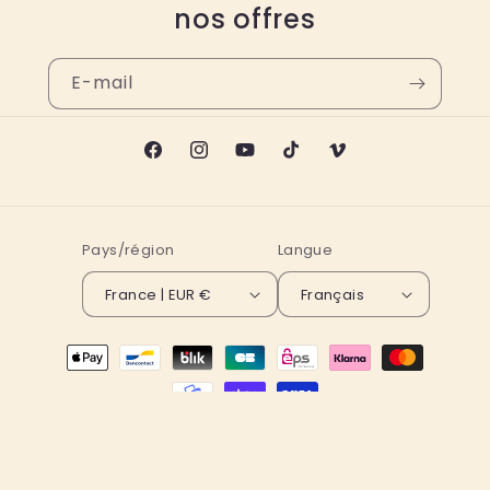
nos offres
E-mail
Facebook
Instagram
YouTube
TikTok
Vimeo
Pays/région
Langue
France | EUR €
Français
Moyens
de
paiement
© 2026,
Jeanne a dit
Commerce électronique propulsé par
Shopify
Politique de remboursement