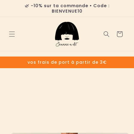
et
🌿 -10% sur ta commande • Code :
passer
BIENVENUE10
au
contenu
Panier
vos frais de port à partir de 3€
Passer aux
informations
produits