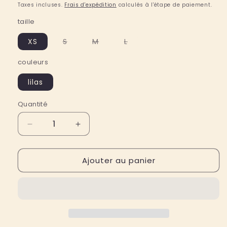
habituel
Taxes incluses.
Frais d'expédition
calculés à l'étape de paiement.
taille
Variante
Variante
Variante
XS
S
M
L
épuisée
épuisée
épuisée
ou
ou
ou
couleurs
indisponible
indisponible
indisponible
lilas
Quantité
Quantité
Réduire
Augmenter
la
la
quantité
quantité
Ajouter au panier
de
de
T-
T-
shirt
shirt
femme
femme
Alice
Alice
en
en
coton
coton