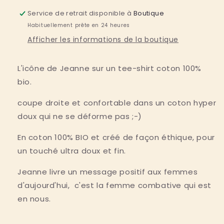
bio
bio
Service de retrait disponible à
Boutique
&quot;enough
&quot;enough
Habituellement prête en 24 heures
is
is
enough&quot;
enough&quot;
Afficher les informations de la boutique
L'icône de Jeanne sur un tee-shirt coton 100% 
bio.
coupe droite et confortable dans un coton hyper 
doux qui ne se déforme pas ;-)
En coton 100% BIO et créé de façon éthique, pour 
un touché ultra doux et fin.
Jeanne livre un message positif aux femmes 
d'aujourd'hui,  
c'est la femme combative qui est 
en nous.