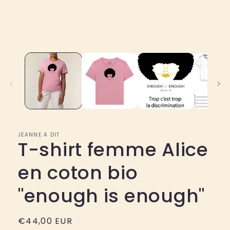
dans
une
fenêtre
modale
JEANNE A DIT
T-shirt femme Alice
en coton bio
"enough is enough"
Prix
€44,00 EUR