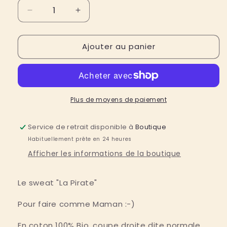
Réduire
Augmenter
la
la
quantité
quantité
Ajouter au panier
de
de
Sweat
Sweat
enfant
enfant
en
en
coton
coton
Bio
Bio
Plus de moyens de paiement
&quot;
&quot;
La
La
Service de retrait disponible à
Boutique
Pirate&quot;
Pirate&quot;
Habituellement prête en 24 heures
Afficher les informations de la boutique
Le sweat "La Pirate"
Pour faire comme Maman :-)
En coton 100% Bio, coupe droite dite normale