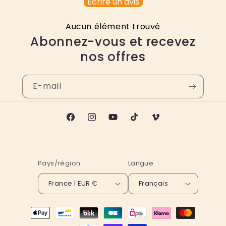
Écrire un avis
Aucun élément trouvé
Abonnez-vous et recevez
nos offres
E-mail
Facebook
Instagram
YouTube
TikTok
Vimeo
Pays/région
Langue
France | EUR €
Français
Moyens
de