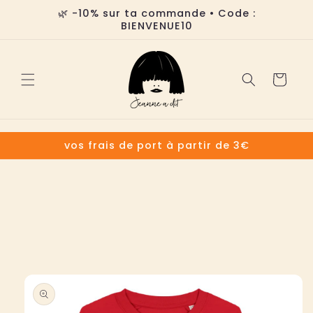
et
🌿 -10% sur ta commande • Code :
passer
BIENVENUE10
au
contenu
Panier
vos frais de port à partir de 3€
Passer aux
informations
produits