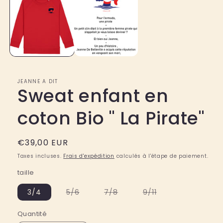
JEANNE A DIT
Sweat enfant en
coton Bio " La Pirate"
Prix
€39,00 EUR
habituel
Taxes incluses.
Frais d'expédition
calculés à l'étape de paiement.
taille
Variante
Variante
Variante
3/4
5/6
7/8
9/11
épuisée
épuisée
épuisée
ou
ou
ou
indisponible
indisponible
indisponible
Quantité
Quantité