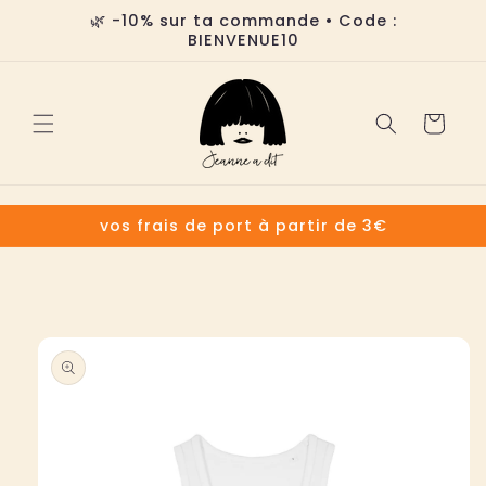
et
🌿 -10% sur ta commande • Code :
passer
BIENVENUE10
au
contenu
Panier
vos frais de port à partir de 3€
Passer aux
informations
produits