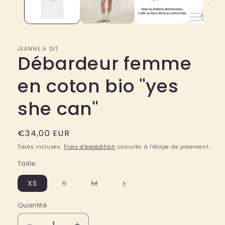
fenêtre
modale
JEANNE A DIT
Débardeur femme
en coton bio "yes
she can"
Prix
€34,00 EUR
habituel
Taxes incluses.
Frais d'expédition
calculés à l'étape de paiement.
Taille
Variante
Variante
Variante
XS
S
M
L
épuisée
épuisée
épuisée
ou
ou
ou
indisponible
indisponible
indisponible
Quantité
Quantité