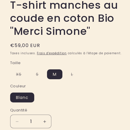
T-shirt manches au
coude en coton Bio
"Merci Simone"
Prix
€59,00 EUR
habituel
Taxes incluses.
Frais d'expédition
calculés à l'étape de paiement.
Taille
Variante
Variante
Variante
XS
S
M
L
épuisée
épuisée
épuisée
ou
ou
ou
Couleur
indisponible
indisponible
indisponible
Blanc
Quantité
Quantité
Réduire
Augmenter