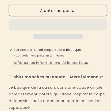
la
la
quantité
quantité
Ajouter au panier
de
de
T-
T-
shirt
shirt
manches
manches
au
au
coude
coude
en
en
coton
coton
Service de retrait disponible à
Boutique
Bio
Bio
Habituellement prête en 24 heures
&quot;Merci
&quot;Merci
Simone&quot;
Simone&quot;
Afficher les informations de la boutique
T-shirt manches au coude – Merci Simone 🌱
Le basique de la saison, dans une coupe ample
et légèrement courte qui laisse respirer le corps
et le style. Facile à porter au quotidien, seul ou
superposé.