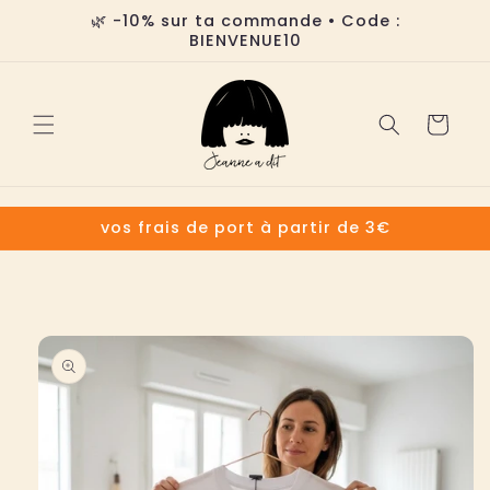
et
🌿 -10% sur ta commande • Code :
passer
BIENVENUE10
au
contenu
Panier
vos frais de port à partir de 3€
Passer aux
informations
produits