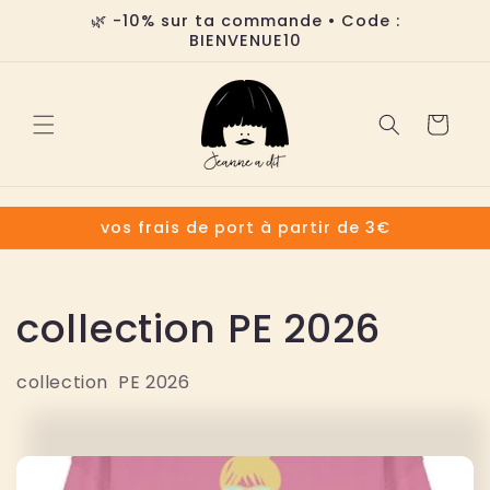
Ir
🌿 -10% sur ta commande • Code :
directamente
BIENVENUE10
al contenido
Carrito
vos frais de port à partir de 3€
C
collection PE 2026
o
collection PE 2026
l
e