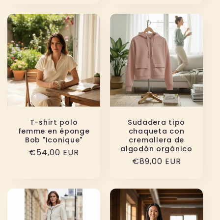
T-shirt polo
Sudadera tipo
femme en éponge
chaqueta con
Bob "Iconique"
cremallera de
algodón orgánico
Precio
€54,00 EUR
Precio
€89,00 EUR
habitual
habitual