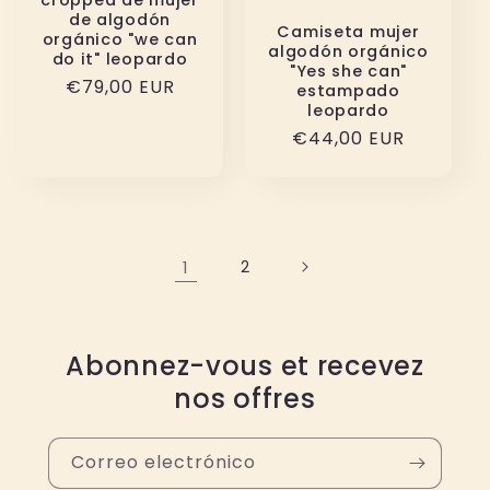
cropped de mujer
de algodón
Camiseta mujer
orgánico "we can
algodón orgánico
do it" leopardo
"Yes she can"
Precio
€79,00 EUR
estampado
leopardo
habitual
Precio
€44,00 EUR
habitual
1
2
Abonnez-vous et recevez
nos offres
Correo electrónico