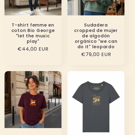
T-shirt femme en
Sudadera
coton Bio George
cropped de mujer
"let the music
de algodón
play"
orgánico "we can
do it" leopardo
Precio
€44,00 EUR
Precio
€79,00 EUR
habitual
habitual