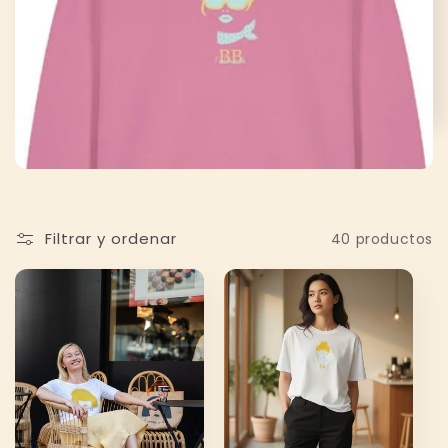
c
c
i
ó
n
Filtrar y ordenar
40 productos
: