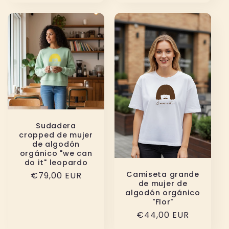
Sudadera
cropped de mujer
de algodón
orgánico "we can
do it" leopardo
Camiseta grande
Precio
€79,00 EUR
de mujer de
habitual
algodón orgánico
"Flor"
Precio
€44,00 EUR
habitual