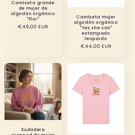
Camiseta grande
de mujer de
algodón orgánico
Camiseta mujer
"Flor"
algodón orgánico
Precio
€49,00 EUR
"Yes she can"
estampado
habitual
leopardo
Precio
€44,00 EUR
habitual
Sudadera