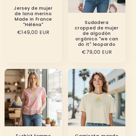
Jersey de mujer
de lana merino
Made in France
Sudadera
"Héléna"
cropped de mujer
Precio
€149,00 EUR
de algodón
orgánico "we can
habitual
do it" leopardo
Precio
€79,00 EUR
habitual