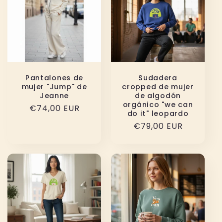
Pantalones de
Sudadera
mujer "Jump" de
cropped de mujer
Jeanne
de algodón
orgánico "we can
Precio
€74,00 EUR
do it" leopardo
habitual
Precio
€79,00 EUR
habitual