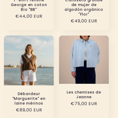
T-shirt femme
Camiseta grande
George en coton
de mujer de
Bio "BB"
algodón orgánico
"Flor"
Precio
€44,00 EUR
Precio
€49,00 EUR
habitual
habitual
Les chemises de
Débardeur
Jeanne
"Marguerite" en
laine mérinos
Precio
€75,00 EUR
Precio
€89,00 EUR
habitual
habitual