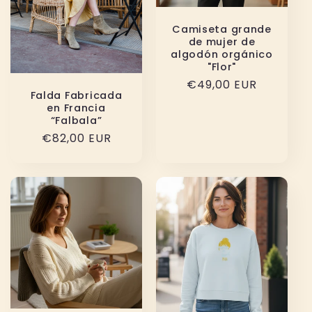
Camiseta grande
de mujer de
algodón orgánico
"Flor"
Precio
€49,00 EUR
Falda Fabricada
habitual
en Francia
“Falbala”
Precio
€82,00 EUR
habitual