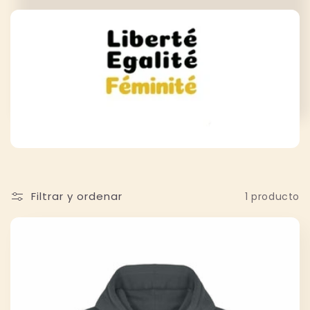
c
c
i
ó
n
:
Filtrar y ordenar
1 producto