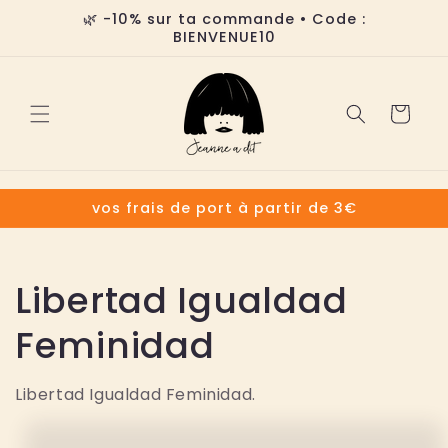
Ir
🌿 -10% sur ta commande • Code :
directamente
BIENVENUE10
al contenido
Carrito
vos frais de port à partir de 3€
C
Libertad Igualdad
o
Feminidad
l
Libertad Igualdad Feminidad.
e