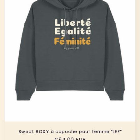
Sweat BOXY à capuche pour femme "LEF"
Precio
€84,00 EUR