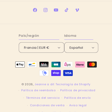
Facebook
Instagram
YouTube
TikTok
Vimeo
País/región
Idioma
Francia | EUR €
Español
Formas
de
pago
© 2026,
Jeanne a dit
Tecnología de Shopify
Política de reembolso
Política de privacidad
Términos del servicio
Política de envío
Condiciones de venta
Aviso legal