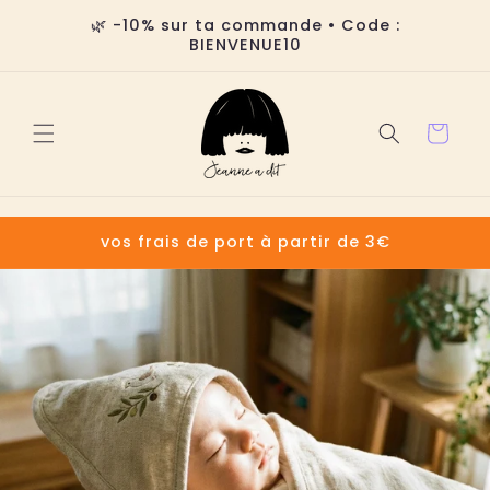
Ir
directamente
🌿 -10% sur ta commande • Code :
al contenido
BIENVENUE10
Carrito
vos frais de port à partir de 3€