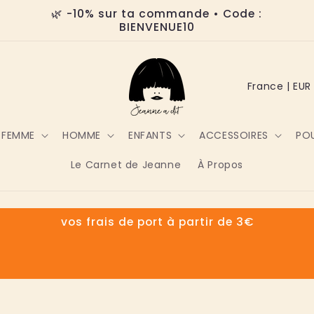
🌿 -10% sur ta commande • Code :
BIENVENUE10
P
a
y
FEMME
HOMME
ENFANTS
ACCESSOIRES
POU
s
Le Carnet de Jeanne
À Propos
/
r
vos frais de port à partir de 3€
é
g
i
o