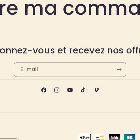
vre ma comm
n
onnez-vous et recevez nos off
E-mail
Facebook
Instagram
YouTube
TikTok
Vimeo
Moyens