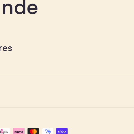
ande
res