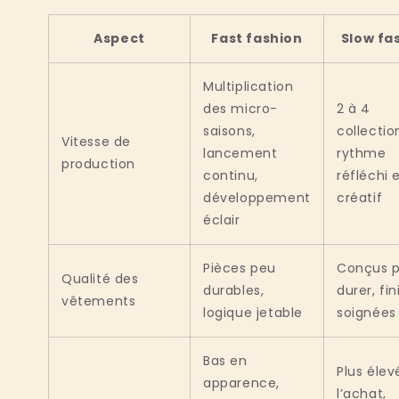
Aspect
Fast fashion
Slow fa
Multiplication
des micro-
2 à 4
saisons,
collectio
Vitesse de
lancement
rythme
production
continu,
réfléchi 
développement
créatif
éclair
Pièces peu
Conçus 
Qualité des
durables,
durer, fin
vêtements
logique jetable
soignées
Bas en
Plus élev
apparence,
l’achat,