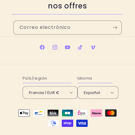
nos offres
Correo electrónico
Facebook
Instagram
YouTube
TikTok
Vimeo
País/región
Idioma
Francia | EUR €
Español
Formas
de
pago