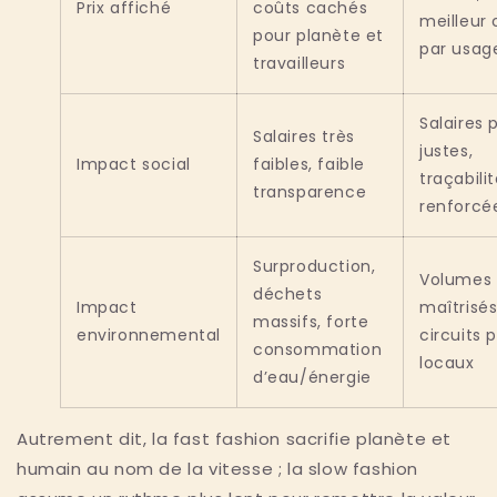
Prix affiché
coûts cachés
meilleur 
pour planète et
par usag
travailleurs
Salaires 
Salaires très
justes,
Impact social
faibles, faible
traçabili
transparence
renforcé
Surproduction,
Volumes
déchets
Impact
maîtrisés
massifs, forte
environnemental
circuits p
consommation
locaux
d’eau/énergie
Autrement dit, la fast fashion sacrifie planète et
humain au nom de la vitesse ; la slow fashion