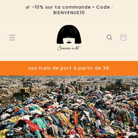
Ir
directamente
🌿 -10% sur ta commande • Code :
al contenido
BIENVENUE10
Carrito
vos frais de port à partir de 3€